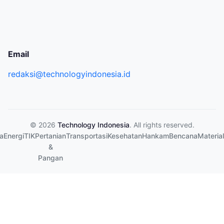
Email
redaksi@technologyindonesia.id
© 2026
Technology Indonesia
. All rights reserved.
a
Energi
TIK
Pertanian
Transportasi
Kesehatan
Hankam
Bencana
Material
&
Pangan