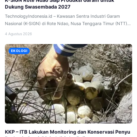
Dukung Swasembada 2027
TechnologyIndonesia.id – Kawasan Sentra Industri Garam
Nasional (K-SIGN) di Rote Ndao, Nusa Tenggara Timur (NTT)
sudah siap beroperasi. Produsen garam berbasis teknologi
4 Agustus 2026
yang diinisiasi Kementerian Kelautan Perikanan (KKP) ini
diproyeksikan sebagai sentra garam industri terbesar di
EKOLOGI
Indonesia yang akan menjadi motor penggerak ekonomi
masyarakat pesisir, sekaligus pendukung pencapaian target
swasembada tahun 2027. Menteri Kelautan dan […]
KKP – ITB Lakukan Monitoring dan Konservasi Penyu