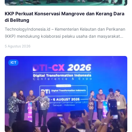
KKP Perkuat Konservasi Mangrove dan Kerang Dara
di Belitung
TechnologyIndonesia.id – Kementerian Kelautan dan Perikanan
(KKP) mendukung kolaborasi pelaku usaha dan masyarakat
dalam memanfaatkan ruang laut di Desa Juru Seberang,
5 Agustus 2026
Kabupaten Belitung, Provinsi Bangka Belitung untuk kegiatan
konservasi mangrove dan peningkatan populasi kerang dara
ICT
sebagai salah satu sumber penghasilan masyarakat pesisir.
Direktur Pemanfaatan Ruang Pesisir dan Pulau-Pulau Kecil,
Permana Yudiarso menyampaikan bahwa keberhasilan
pengelolaan […]