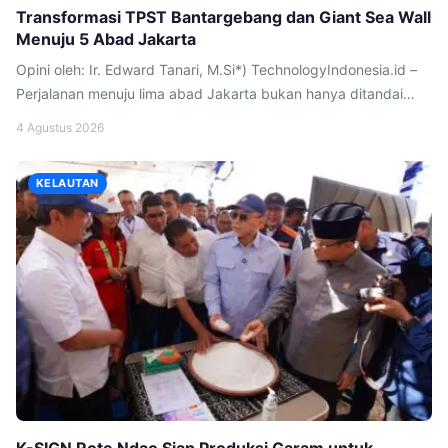
Transformasi TPST Bantargebang dan Giant Sea Wall
Menuju 5 Abad Jakarta
Opini oleh: Ir. Edward Tanari, M.Si*) TechnologyIndonesia.id –
Perjalanan menuju lima abad Jakarta bukan hanya ditandai
oleh pembangunan infrastruktur yang megah, tetapi juga oleh
4 Agustus 2026
kemampuan kota ini menyelesaikan persoalan lingkungannya
secara berkelanjutan. Di tengah berbagai tantangan tersebut,
KELAUTAN
transformasi TPST Bantargebang dan pembangunan Giant Sea
Wall dipandang sebagai dua agenda yang berbeda. Padahal,
keduanya dapat menjadi […]
K-SIGN Rote Ndao Siap Produksi Garam untuk