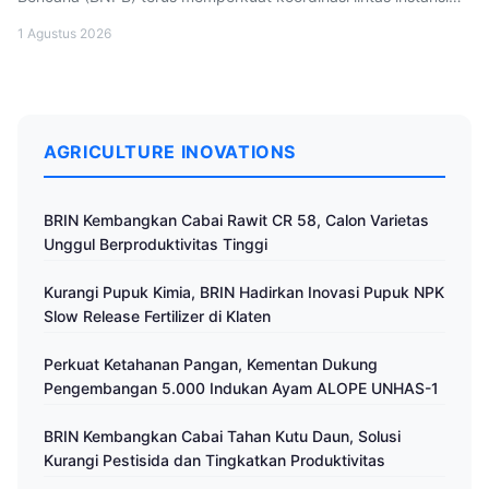
dalam upaya penanganan kebakaran hutan dan lahan
1 Agustus 2026
(karhutla). Penguatan sinergi tersebut dilakukan guna
memastikan penanganan karhutla, khususnya di Provinsi
Kalimantan Tengah (Kalteng), dapat berlangsung secara
efektif. Kepala BNPB Letjen TNI Dr. Suharyanto, mengatakan
AGRICULTURE INOVATIONS
penguatan koordinasi tersebut dilakukan sebagai langkah
antisipatif untuk mencegah meluasnya dampak karhutla yang
tengah terjadi di Provinsi Kalimantan Tengah. Berdasarkan data
BRIN Kembangkan Cabai Rawit CR 58, Calon Varietas
terbaru, luas lahan yang terdampak kebakaran di Kalteng
Unggul Berproduktivitas Tinggi
tercatat mencapai 3.069,52 hektare. Kondisi tersebut
menjadikan Kalteng sebagai salah satu provinsi prioritas dalam
Kurangi Pupuk Kimia, BRIN Hadirkan Inovasi Pupuk NPK
penanganan karhutla, mengingat sebagian besar wilayahnya
Slow Release Fertilizer di Klaten
merupakan lahan gambut yang memiliki karakteristik mudah
[…]
Perkuat Ketahanan Pangan, Kementan Dukung
Pengembangan 5.000 Indukan Ayam ALOPE UNHAS-1
BRIN Kembangkan Cabai Tahan Kutu Daun, Solusi
Kurangi Pestisida dan Tingkatkan Produktivitas