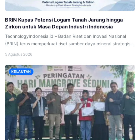
BRIN Kupas Potensi Logam Tanah Jarang hingga
Zirkon untuk Masa Depan Industri Indonesia
TechnologyIndonesia.id – Badan Riset dan Inovasi Nasional
(BRIN) terus memperkuat riset sumber daya mineral strategis
Indonesia melalui penyelenggaraan Webinar DiGDaya (Diskusi
5 Agustus 2026
Geologi Sumber Daya) #24 yang mengusung tema “Kajian
Terpadu Sistem Mineral Indonesia: Endapan Logam Tanah
KELAUTAN
Jarang, Sumber Daya Zirkon, dan Evolusi Geokimia Batuan
Magmatik”. Forum ilmiah ini sebagai upaya mendorong
pengelolaan mineral nasional yang […]