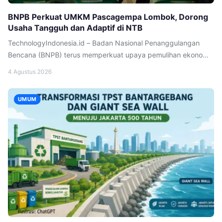
BNPB Perkuat UMKM Pascagempa Lombok, Dorong
Usaha Tangguh dan Adaptif di NTB
TechnologyIndonesia.id – Badan Nasional Penanggulangan
Bencana (BNPB) terus memperkuat upaya pemulihan ekonomi
masyarakat yang terdampak gempa Lombok 2018 melalui
4 Agustus 2026
pengembangan usaha yang tangguh dan adaptif terhadap
risiko bencana. Langkah tersebut diwujudkan melalui kegiatan
UMUM
dukungan pemasaran bagi kelompok masyarakat terdampak
yang digelar di Desa Wisata Taman Fantasi Pabar, Dusun
Telagawareng, Desa Pemenang Barat, Kecamatan Pemenang,
Kabupaten […]