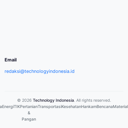
Email
redaksi@technologyindonesia.id
© 2026
Technology Indonesia
. All rights reserved.
a
Energi
TIK
Pertanian
Transportasi
Kesehatan
Hankam
Bencana
Material
&
Pangan