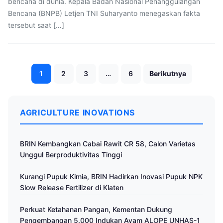
bencana di dunia. Kepala Badan Nasional Penanggulangan
Bencana (BNPB) Letjen TNI Suharyanto menegaskan fakta
tersebut saat […]
Paginasi
1
2
3
…
6
Berikutnya
pos
AGRICULTURE INOVATIONS
BRIN Kembangkan Cabai Rawit CR 58, Calon Varietas
Unggul Berproduktivitas Tinggi
Kurangi Pupuk Kimia, BRIN Hadirkan Inovasi Pupuk NPK
Slow Release Fertilizer di Klaten
Perkuat Ketahanan Pangan, Kementan Dukung
Pengembangan 5.000 Indukan Ayam ALOPE UNHAS-1