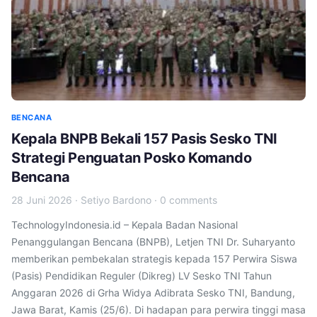
BENCANA
Kepala BNPB Bekali 157 Pasis Sesko TNI
Strategi Penguatan Posko Komando
Bencana
28 Juni 2026
·
Setiyo Bardono
·
0 comments
TechnologyIndonesia.id – Kepala Badan Nasional
Penanggulangan Bencana (BNPB), Letjen TNI Dr. Suharyanto
memberikan pembekalan strategis kepada 157 Perwira Siswa
(Pasis) Pendidikan Reguler (Dikreg) LV Sesko TNI Tahun
Anggaran 2026 di Grha Widya Adibrata Sesko TNI, Bandung,
Jawa Barat, Kamis (25/6). Di hadapan para perwira tinggi masa