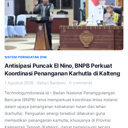
SISTEM PERINGATAN DINI
Antisipasi Puncak El Nino, BNPB Perkuat
Koordinasi Penanganan Karhutla di Kalteng
1 Agustus 2026
·
Setiyo Bardono
·
0 comments
TechnologyIndonesia.id – Badan Nasional Penanggulangan
Bencana (BNPB) terus memperkuat koordinasi lintas instansi
dalam upaya penanganan kebakaran hutan dan lahan
(karhutla). Penguatan sinergi tersebut dilakukan guna
memastikan penanganan karhutla, khususnya di Provinsi
Kalimantan Tengah (Kalteng), dapat berlangsung secara