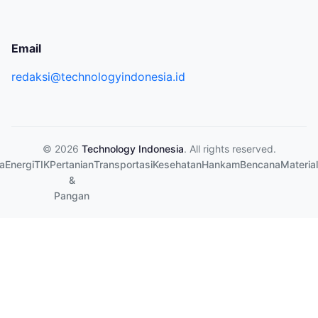
Email
redaksi@technologyindonesia.id
© 2026
Technology Indonesia
. All rights reserved.
a
Energi
TIK
Pertanian
Transportasi
Kesehatan
Hankam
Bencana
Material
&
Pangan