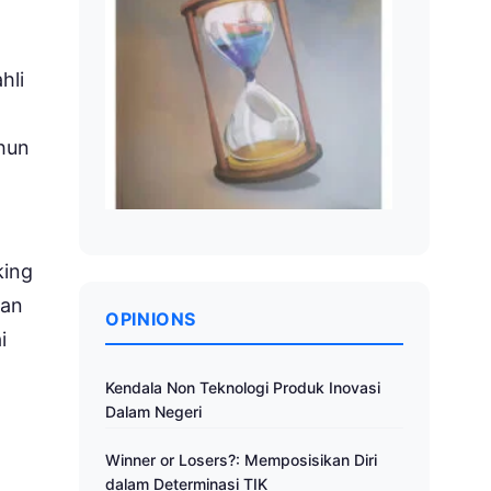
.
hli
ahun
king
kan
OPINIONS
i
Kendala Non Teknologi Produk Inovasi
Dalam Negeri
Winner or Losers?: Memposisikan Diri
dalam Determinasi TIK