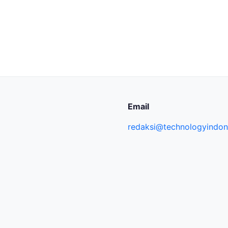
Email
redaksi@technologyindone