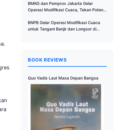
Cuaca
BMKG dan Pemprov Jakarta Gelar
Operasi Modifikasi Cuaca, Tekan Potensi
Bencana Hidrometeorologi
BNPB Gelar Operasi Modifikasi Cuaca
untuk Tangani Banjir dan Longsor di
Muria Raya
na.
BOOK REVIEWS
gres
Quo Vadis Laut Masa Depan Bangsa
kan
ara