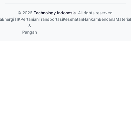
© 2026
Technology Indonesia
. All rights reserved.
a
Energi
TIK
Pertanian
Transportasi
Kesehatan
Hankam
Bencana
Material
&
Pangan