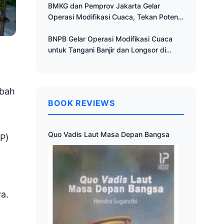
Cuaca
BMKG dan Pemprov Jakarta Gelar
Operasi Modifikasi Cuaca, Tekan Potensi
Bencana Hidrometeorologi
BNPB Gelar Operasi Modifikasi Cuaca
untuk Tangani Banjir dan Longsor di
Muria Raya
mbah
BOOK REVIEWS
Quo Vadis Laut Masa Depan Bangsa
TP)
a.