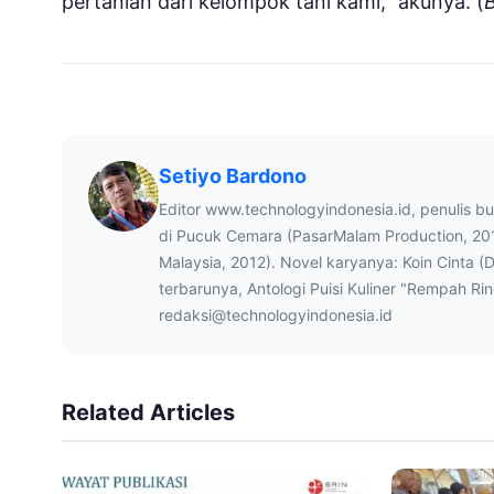
pertanian dari kelompok tani kami,” akunya. (
Setiyo Bardono
Editor www.technologyindonesia.id, penulis b
di Pucuk Cemara (PasarMalam Production, 20
Malaysia, 2012). Novel karyanya: Koin Cinta (
terbarunya, Antologi Puisi Kuliner "Rempah Ri
redaksi@technologyindonesia.id
Related Articles