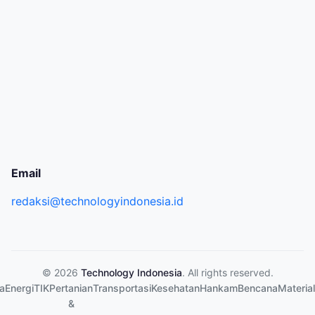
Email
redaksi@technologyindonesia.id
© 2026
Technology Indonesia
. All rights reserved.
a
Energi
TIK
Pertanian
Transportasi
Kesehatan
Hankam
Bencana
Material
&