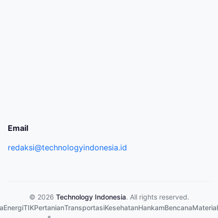
Email
redaksi@technologyindonesia.id
© 2026
Technology Indonesia
. All rights reserved.
a
Energi
TIK
Pertanian
Transportasi
Kesehatan
Hankam
Bencana
Material