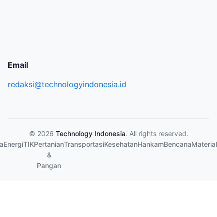
Email
redaksi@technologyindonesia.id
© 2026
Technology Indonesia
. All rights reserved.
a
Energi
TIK
Pertanian
Transportasi
Kesehatan
Hankam
Bencana
Material
&
Pangan