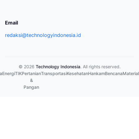
Email
redaksi@technologyindonesia.id
© 2026
Technology Indonesia
. All rights reserved.
a
Energi
TIK
Pertanian
Transportasi
Kesehatan
Hankam
Bencana
Material
&
Pangan