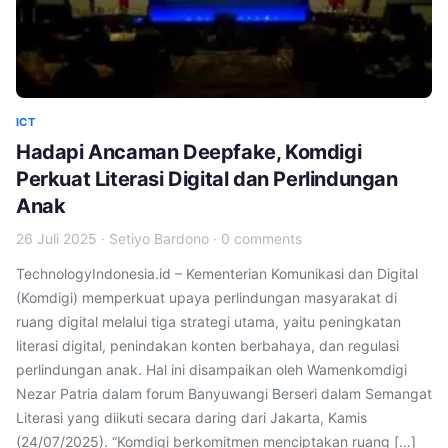
ICT
Hadapi Ancaman Deepfake, Komdigi
Perkuat Literasi Digital dan Perlindungan
Anak
26 Juli 2025
·
Setiyo Bardono
·
0 comments
TechnologyIndonesia.id – Kementerian Komunikasi dan Digital
(Komdigi) memperkuat upaya perlindungan masyarakat di
ruang digital melalui tiga strategi utama, yaitu peningkatan
literasi digital, penindakan konten berbahaya, dan regulasi
perlindungan anak. Hal ini disampaikan oleh Wamenkomdigi
Nezar Patria dalam forum Banyuwangi Berseri dalam Semangat
Literasi yang diikuti secara daring dari Jakarta, Kamis
(24/07/2025). “Komdigi berkomitmen menciptakan ruang […]