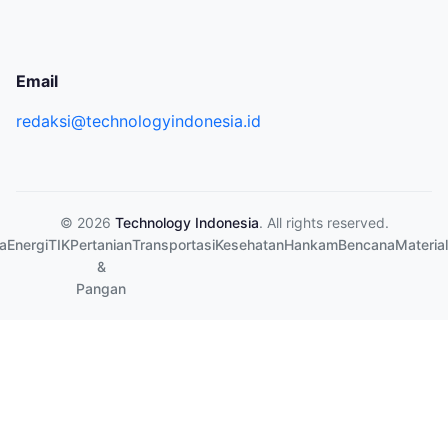
Email
redaksi@technologyindonesia.id
© 2026
Technology Indonesia
. All rights reserved.
a
Energi
TIK
Pertanian
Transportasi
Kesehatan
Hankam
Bencana
Material
&
Pangan