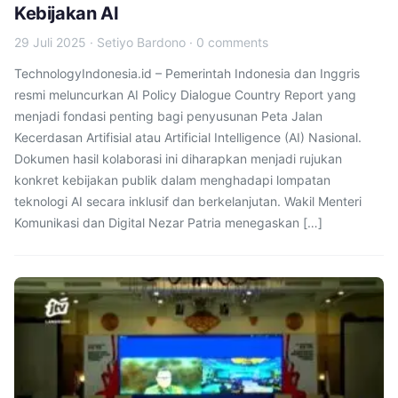
Kebijakan AI
29 Juli 2025
·
Setiyo Bardono
·
0 comments
TechnologyIndonesia.id – Pemerintah Indonesia dan Inggris
resmi meluncurkan AI Policy Dialogue Country Report yang
menjadi fondasi penting bagi penyusunan Peta Jalan
Kecerdasan Artifisial atau Artificial Intelligence (AI) Nasional.
Dokumen hasil kolaborasi ini diharapkan menjadi rujukan
konkret kebijakan publik dalam menghadapi lompatan
teknologi AI secara inklusif dan berkelanjutan. Wakil Menteri
Komunikasi dan Digital Nezar Patria menegaskan […]