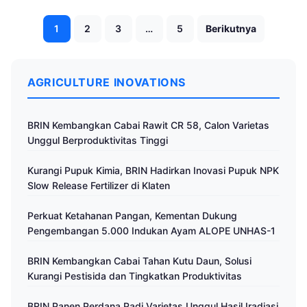
Paginasi
1
2
3
…
5
Berikutnya
pos
AGRICULTURE INOVATIONS
BRIN Kembangkan Cabai Rawit CR 58, Calon Varietas
Unggul Berproduktivitas Tinggi
Kurangi Pupuk Kimia, BRIN Hadirkan Inovasi Pupuk NPK
Slow Release Fertilizer di Klaten
Perkuat Ketahanan Pangan, Kementan Dukung
Pengembangan 5.000 Indukan Ayam ALOPE UNHAS-1
BRIN Kembangkan Cabai Tahan Kutu Daun, Solusi
Kurangi Pestisida dan Tingkatkan Produktivitas
BRIN Panen Perdana Padi Varietas Unggul Hasil Iradiasi