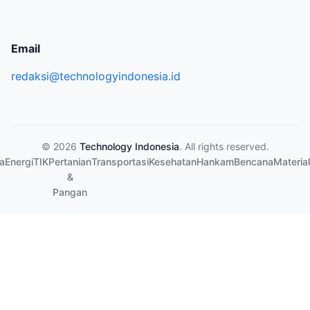
Email
redaksi@technologyindonesia.id
© 2026
Technology Indonesia
. All rights reserved.
a
Energi
TIK
Pertanian
Transportasi
Kesehatan
Hankam
Bencana
Material
&
Pangan