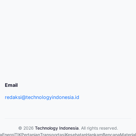
Email
redaksi@technologyindonesia.id
© 2026
Technology Indonesia
. All rights reserved.
a
Energi
TIK
Pertanian
Transportasi
Kesehatan
Hankam
Bencana
Material