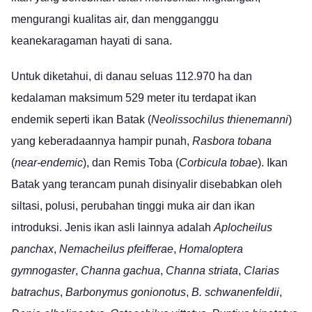
mengurangi kualitas air, dan mengganggu
keanekaragaman hayati di sana.
Untuk diketahui, di danau seluas 112.970 ha dan
kedalaman maksimum 529 meter itu terdapat ikan
endemik seperti ikan Batak (
Neolissochilus thienemanni
)
yang keberadaannya hampir punah,
Rasbora tobana
(
near-endemic
), dan Remis Toba (
Corbicula tobae
). Ikan
Batak yang terancam punah disinyalir disebabkan oleh
siltasi, polusi, perubahan tinggi muka air dan ikan
introduksi. Jenis ikan asli lainnya adalah
Aplocheilus
panchax
,
Nemacheilus pfeifferae
,
Homaloptera
gymnogaster
,
Channa gachua
,
Channa striata
,
Clarias
batrachus
,
Barbonymus gonionotus
,
B. schwanenfeldii
,