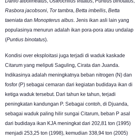
Danio albolineatus
,
Osteochilus vittatus
,
Puntius binotatus
,
Rasbora jacobsoni
,
Tor tambra
,
Betta imbellis
,
Betta
taeniata
dan
Monopterus albus
. Jenis ikan asli lain yang
populasinya menurun adalah ikan
pora-pora atau undalap
(
Puntius binotatus
).
Kondisi over eksploitasi juga terjadi di waduk kaskade
Citarum yang meliputi Saguling, Cirata dan Juanda.
Indikasinya adalah meningkatnya beban nitrogen (N) dan
fosfor (P) sebagai cemaran dari kegiatan budidaya ikan di
ketiga waduk tersebut. Dari tahun ke tahun, terjadi
peningkatan kandungan P. Sebagai contoh, di Djuanda,
sebagai waduk paling hilir sungai Citarum, beban P asal
dari budidaya ikan KJA meningkat dari 202,81 ton (1995)
menjadi 253,25 ton (1998), kemudian 338,94 ton (2005)