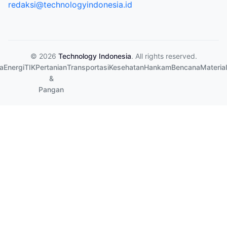
redaksi@technologyindonesia.id
© 2026
Technology Indonesia
. All rights reserved.
a
Energi
TIK
Pertanian
Transportasi
Kesehatan
Hankam
Bencana
Material
&
Pangan