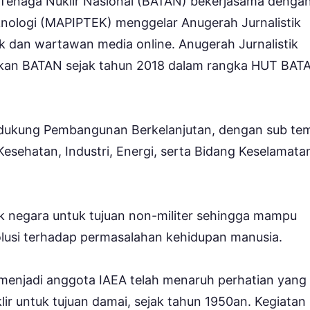
Tenaga Nuklir Nasional (BATAN) bekerjasama denga
nologi (MAPIPTEK) menggelar Anugerah Jurnalistik
 dan wartawan media online. Anugerah Jurnalistik
kan BATAN sejak tahun 2018 dalam rangka HUT BAT
dukung Pembangunan Berkelanjutan, dengan sub te
 Kesehatan, Industri, Energi, serta Bidang Keselamata
ak negara untuk tujuan non-militer sehingga mampu
usi terhadap permasalahan kehidupan manusia.
menjadi anggota IAEA telah menaruh perhatian yang
 untuk tujuan damai, sejak tahun 1950an. Kegiatan