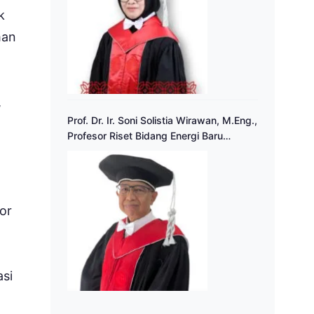
k
man
,
Prof. Dr. Ir. Soni Solistia Wirawan, M.Eng.,
Profesor Riset Bidang Energi Baru
Terbarukan
ior
asi