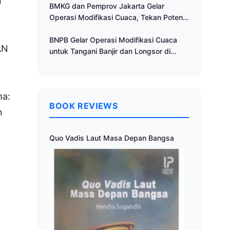
n
Cuaca
BMKG dan Pemprov Jakarta Gelar
Operasi Modifikasi Cuaca, Tekan Potensi
Bencana Hidrometeorologi
BNPB Gelar Operasi Modifikasi Cuaca
AN
untuk Tangani Banjir dan Longsor di
Muria Raya
ma:
BOOK REVIEWS
n
Quo Vadis Laut Masa Depan Bangsa