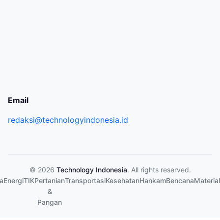
Email
redaksi@technologyindonesia.id
© 2026
Technology Indonesia
. All rights reserved.
a
Energi
TIK
Pertanian
Transportasi
Kesehatan
Hankam
Bencana
Material
&
Pangan