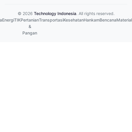
© 2026
Technology Indonesia
. All rights reserved.
a
Energi
TIK
Pertanian
Transportasi
Kesehatan
Hankam
Bencana
Material
&
Pangan