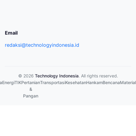
Email
redaksi@technologyindonesia.id
© 2026
Technology Indonesia
. All rights reserved.
a
Energi
TIK
Pertanian
Transportasi
Kesehatan
Hankam
Bencana
Material
&
Pangan