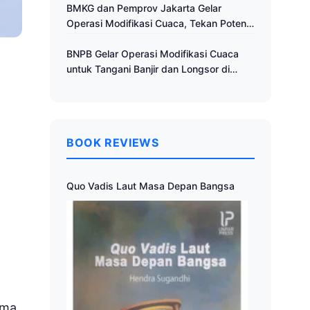
Cuaca
BMKG dan Pemprov Jakarta Gelar
Operasi Modifikasi Cuaca, Tekan Potensi
Bencana Hidrometeorologi
BNPB Gelar Operasi Modifikasi Cuaca
untuk Tangani Banjir dan Longsor di
Muria Raya
BOOK REVIEWS
Quo Vadis Laut Masa Depan Bangsa
ama