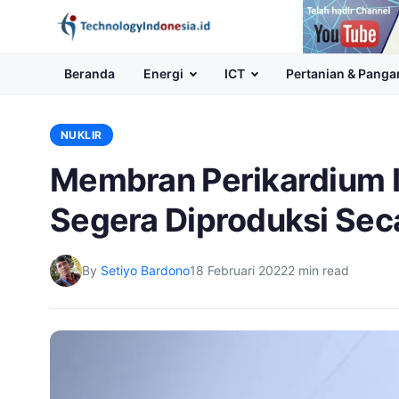
Channel
Youtube
Beranda
Energi
ICT
Pertanian & Panga
NUKLIR
Membran Perikardium Ir
Segera Diproduksi Sec
By
Setiyo Bardono
18 Februari 2022
2 min read