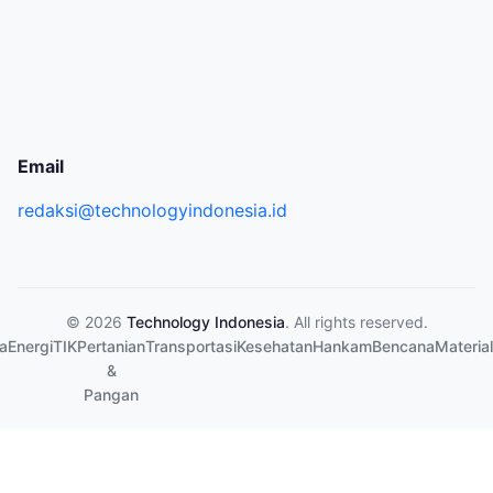
Email
redaksi@technologyindonesia.id
© 2026
Technology Indonesia
. All rights reserved.
a
Energi
TIK
Pertanian
Transportasi
Kesehatan
Hankam
Bencana
Material
&
Pangan