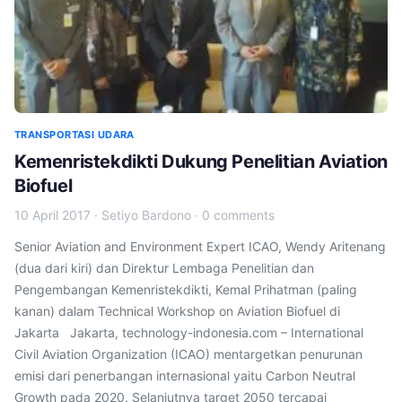
TRANSPORTASI UDARA
Kemenristekdikti Dukung Penelitian Aviation
Biofuel
10 April 2017
·
Setiyo Bardono
·
0 comments
Senior Aviation and Environment Expert ICAO, Wendy Aritenang
(dua dari kiri) dan Direktur Lembaga Penelitian dan
Pengembangan Kemenristekdikti, Kemal Prihatman (paling
kanan) dalam Technical Workshop on Aviation Biofuel di
Jakarta Jakarta, technology-indonesia.com – International
Civil Aviation Organization (ICAO) mentargetkan penurunan
emisi dari penerbangan internasional yaitu Carbon Neutral
Growth pada 2020. Selanjutnya target 2050 tercapai