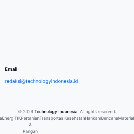
Email
redaksi@technologyindonesia.id
© 2026
Technology Indonesia
. All rights reserved.
a
Energi
TIK
Pertanian
Transportasi
Kesehatan
Hankam
Bencana
Material
&
Pangan