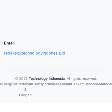
Email
redaksi@technologyindonesia.id
© 2026
Technology Indonesia
. All rights reserved.
a
Energi
TIK
Pertanian
Transportasi
Kesehatan
Hankam
Bencana
Material
&
Pangan