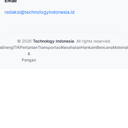
Email
redaksi@technologyindonesia.id
© 2026
Technology Indonesia
. All rights reserved.
a
Energi
TIK
Pertanian
Transportasi
Kesehatan
Hankam
Bencana
Material
&
Pangan