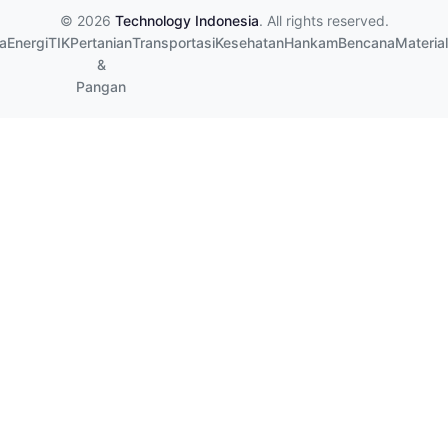
© 2026
Technology Indonesia
. All rights reserved.
a
Energi
TIK
Pertanian
Transportasi
Kesehatan
Hankam
Bencana
Material
&
Pangan