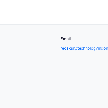
Email
redaksi@technologyindone