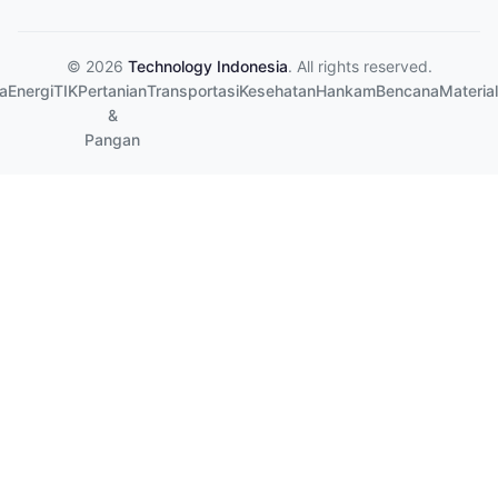
© 2026
Technology Indonesia
. All rights reserved.
a
Energi
TIK
Pertanian
Transportasi
Kesehatan
Hankam
Bencana
Material
&
Pangan