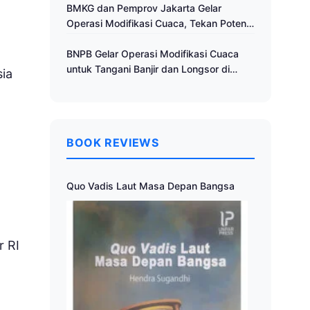
Cuaca
BMKG dan Pemprov Jakarta Gelar
Operasi Modifikasi Cuaca, Tekan Potensi
Bencana Hidrometeorologi
BNPB Gelar Operasi Modifikasi Cuaca
untuk Tangani Banjir dan Longsor di
ia
Muria Raya
BOOK REVIEWS
Quo Vadis Laut Masa Depan Bangsa
 RI