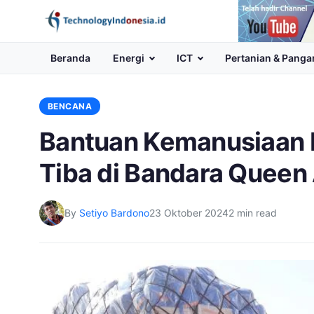
Channel
Youtube
Beranda
Energi
ICT
Pertanian & Panga
BENCANA
Bantuan Kemanusiaan I
Tiba di Bandara Queen
By
Setiyo Bardono
23 Oktober 2024
2 min read