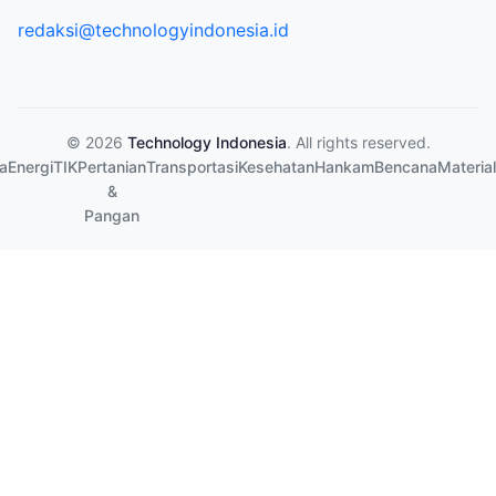
redaksi@technologyindonesia.id
© 2026
Technology Indonesia
. All rights reserved.
a
Energi
TIK
Pertanian
Transportasi
Kesehatan
Hankam
Bencana
Material
&
Pangan