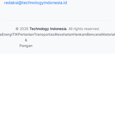
redaksi@technologyindonesia.id
© 2026
Technology Indonesia
. All rights reserved.
a
Energi
TIK
Pertanian
Transportasi
Kesehatan
Hankam
Bencana
Material
&
Pangan