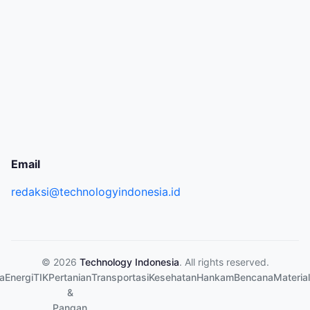
Email
redaksi@technologyindonesia.id
© 2026
Technology Indonesia
. All rights reserved.
a
Energi
TIK
Pertanian
Transportasi
Kesehatan
Hankam
Bencana
Material
&
Pangan