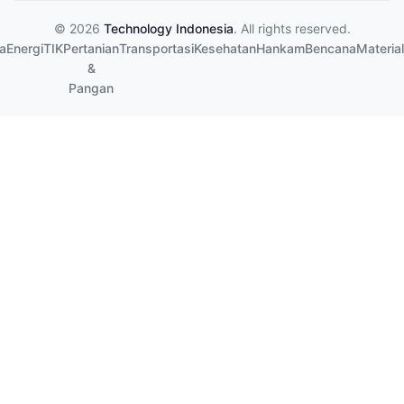
© 2026
Technology Indonesia
. All rights reserved.
a
Energi
TIK
Pertanian
Transportasi
Kesehatan
Hankam
Bencana
Material
&
Pangan