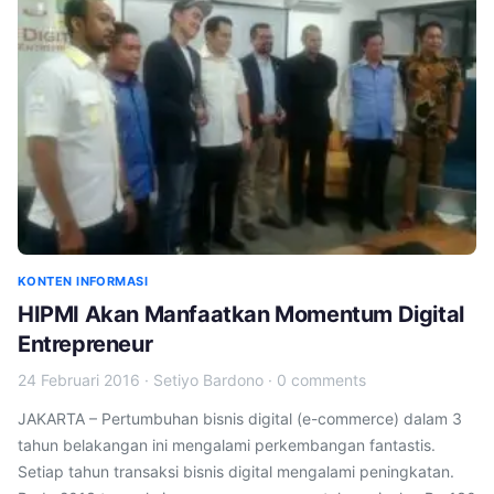
KONTEN INFORMASI
HIPMI Akan Manfaatkan Momentum Digital
Entrepreneur
24 Februari 2016
·
Setiyo Bardono
·
0 comments
JAKARTA – Pertumbuhan bisnis digital (e-commerce) dalam 3
tahun belakangan ini mengalami perkembangan fantastis.
Setiap tahun transaksi bisnis digital mengalami peningkatan.