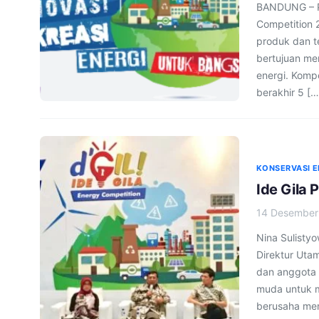
BANDUNG – PT
Competition 2
produk dan te
bertujuan men
energi. Komp
berakhir 5 […
KONSERVASI E
Ide Gila 
14 Desember
Nina Sulisty
Direktur Utam
dan anggota 
muda untuk m
berusaha men