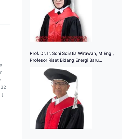
Prof. Dr. Ir. Soni Solistia Wirawan, M.Eng.,
Profesor Riset Bidang Energi Baru
ga
Terbarukan
am
n
 32
…]