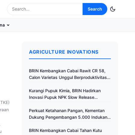
Search
na
AGRICULTURE INOVATIONS
BRIN Kembangkan Cabai Rawit CR 58,
Calon Varietas Unggul Berproduktivitas
Tinggi
Kurangi Pupuk Kimia, BRIN Hadirkan
Inovasi Pupuk NPK Slow Release
2TKE)
Fertilizer di Klaten
traan
Perkuat Ketahanan Pangan, Kementan
Dukung Pengembangan 5.000 Indukan
Ayam ALOPE UNHAS-1
.
BRIN Kembangkan Cabai Tahan Kutu
u