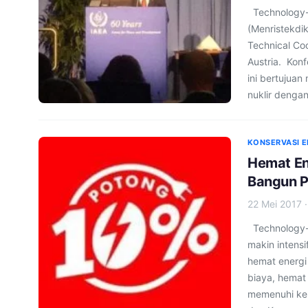
Technology-i
(Menristekdi
Technical Co
Austria. Konf
ini bertujua
nuklir denga
KONSERVASI E
Hemat En
Bangun P
22 Mei 2017
Technology-i
makin intens
hemat energi
biaya, hemat
memenuhi keb