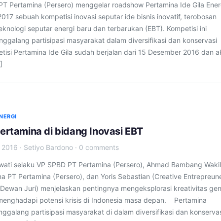
 Pertamina (Persero) menggelar roadshow Pertamina Ide Gila Ene
017 sebuah kompetisi inovasi seputar ide bisnis inovatif, terobosan
knologi seputar energi baru dan terbarukan (EBT). Kompetisi ini
ggalang partisipasi masyarakat dalam diversifikasi dan konservasi
etisi Pertamina Ide Gila sudah berjalan dari 15 Desember 2016 dan 
]
NERGI
Pertamina di bidang Inovasi EBT
 2016
·
Setiyo Bardono
·
0 comments
owati selaku VP SPBD PT Pertamina (Persero), Ahmad Bambang Wakil
a PT Pertamina (Persero), dan Yoris Sebastian (Creative Entrepreun
Dewan Juri) menjelaskan pentingnya mengeksplorasi kreativitas gen
enghadapi potensi krisis di Indonesia masa depan. Pertamina
ggalang partisipasi masyarakat di dalam diversifikasi dan konserva