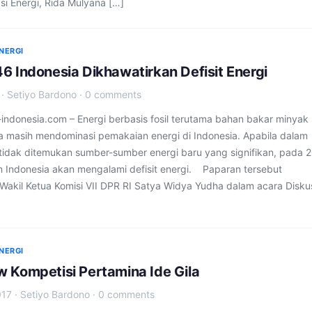
si Energi, Rida Mulyana […]
NERGI
6 Indonesia Dikhawatirkan Defisit Energi
·
Setiyo Bardono
·
0 comments
ndonesia.com – Energi berbasis fosil terutama bahan bakar minyak
a masih mendominasi pemakaian energi di Indonesia. Apabila dalam
tidak ditemukan sumber-sumber energi baru yang signifikan, pada 
n Indonesia akan mengalami defisit energi. Paparan tersebut
Wakil Ketua Komisi VII DPR RI Satya Widya Yudha dalam acara Disku
NERGI
 Kompetisi Pertamina Ide Gila
017
·
Setiyo Bardono
·
0 comments