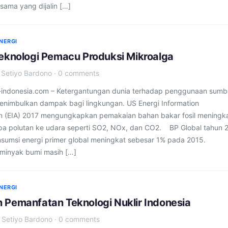
asama yang dijalin […]
NERGI
Teknologi Pemacu Produksi Mikroalga
·
Setiyo Bardono
·
0 comments
indonesia.com – Ketergantungan dunia terhadap penggunaan sumb
 menimbulkan dampak bagi lingkungan. US Energi Information
on (EIA) 2017 mengungkapkan pemakaian bahan bakar fosil meningk
pa polutan ke udara seperti SO2, NOx, dan CO2. BP Global tahun 
sumsi energi primer global meningkat sebesar 1% pada 2015.
minyak bumi masih […]
NERGI
 Pemanfatan Teknologi Nuklir Indonesia
·
Setiyo Bardono
·
0 comments