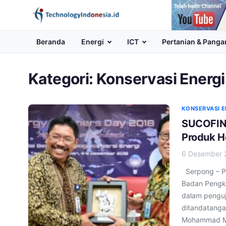
Channel
Youtube
Beranda
Energi
ICT
Pertanian & Panga
Kategori:
Konservasi Energi
KONSERVASI E
SUCOFIN
Produk H
6 Desember 
Serpong – PT
Badan Pengka
dalam penguj
ditandatanga
Mohammad Mus