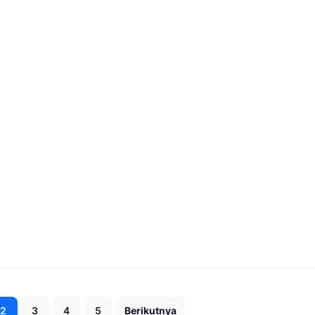
Paginasi
2
3
4
5
Berikutnya