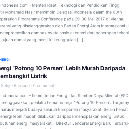
ndonesia.com – Menteri Riset, Teknologi dan Pendidikan Tinggi
kti) Mohamad Nasir memimpin Delegasi Indonesia dalam the 60th
operation Programme Conference pada 29-30 Mei 2017 di Vienna,
erensi yang diselenggarakan oleh Badan Energi Atom Internasional (
n mempromosikan dampak nyata sosio ekonomi dari penerapan teknol
n tujuan damai yang memiliki keunggulan […]
NERGI
ergi “Potong 10 Persen” Lebih Murah Daripada
embangkit Listrik
·
Setiyo Bardono
·
0 comments
ndonesia.com – Kementerian Energi dan Sumber Daya Mineral (ES
if menggalakkan perilaku hemat energi “Potong 10 Persen”. Targetny
 harus menjadi budaya seluruh komponen masyarakat. Selain hemat
 energi lebih mudah dilakukan daripada menciptakan energi untuk
utuhan energi masyarakat. Direktur Jenderal Energi Baru Terbaru