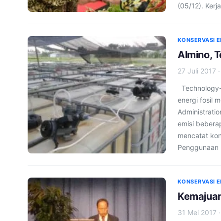
(05/12). Kerj
KONSERVASI E
Almino, 
27 Juli 2017
Technology-
energi fosil
Administrati
emisi bebera
mencatat kon
Penggunaan 
KONSERVASI E
Kemajuan
31 Mei 2017