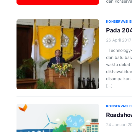
dan Konserva
KONSERVASI E
Pada 204
26 April 2017
Technology-i
dan batu bar
waktu dekat 
dikhawatirka
disampaikan 
[…]
KONSERVASI E
Roadshow
24 Januari 2