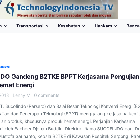
n
Transportasi
Kesehatan
Hankam
Benca
NERGI
DO Gandeng B2TKE BPPT Kerjasama Pengujian
emat Energi
2018
·
Lenny M
·
0 comments
. Sucofindo (Persero) dan Balai Besar Teknologi Konversi Energi (B
jian dan Penerapan Teknologi (BPPT) menggalang kerjasama kemi
ian produk, khususnya produk hemat energi. Perjanjian Kerjasama
ni oleh Bachder Djohan Buddin, Direktur Utama SUCOFINDO dan Dr
tofa Sarinanto, Kepala B2TKE di Kawasan Puspitek Serpong, Rab