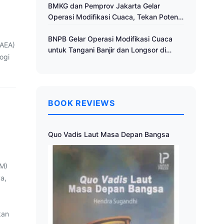
Cuaca
BMKG dan Pemprov Jakarta Gelar
Operasi Modifikasi Cuaca, Tekan Potensi
Bencana Hidrometeorologi
BNPB Gelar Operasi Modifikasi Cuaca
IAEA)
untuk Tangani Banjir dan Longsor di
ogi
Muria Raya
BOOK REVIEWS
Quo Vadis Laut Masa Depan Bangsa
DM)
a,
kan