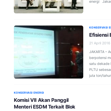
energi Jakar
KONSERVASI E
Efisiensi
21 April 2016
JAKARTA – Au
berpotensi 
satu dekade
PLTU sebesar
juta ton/tahu
KONSERVASI ENERGI
Komisi VII Akan Panggil
Menteri ESDM Terkait Blok