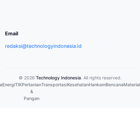
Email
redaksi@technologyindonesia.id
© 2026
Technology Indonesia
. All rights reserved.
a
Energi
TIK
Pertanian
Transportasi
Kesehatan
Hankam
Bencana
Material
&
Pangan