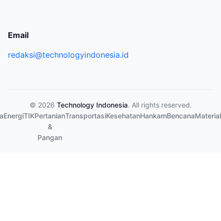
Email
redaksi@technologyindonesia.id
© 2026
Technology Indonesia
. All rights reserved.
a
Energi
TIK
Pertanian
Transportasi
Kesehatan
Hankam
Bencana
Material
&
Pangan