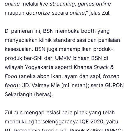
online
melalui
live streaming, games online
maupun
doorprize
secara
online
,” jelas Zul.
Di pameran ini, BSN membuka booth yang
menyediakan klinik standardisasi dan penilaian
kesesuaian. BSN juga menampilkan produk-
produk ber-SNI dari UMKM binaan BSN di
wilayah Yogyakarta seperti Khansa
Snack &
Food
(aneka abon ikan, ayam dan sapi,
frozen
food
); UD. Valmay Mie (mi instan); serta GUPON
Sekarlangit (beras).
Zul pun mengapresiasi para pihak yang telah
mendukung terselenggaranya IQE 2020, yaitu
PT. Petrokimia Gresik; PT. Pupuk Kaltim; IAPMO;