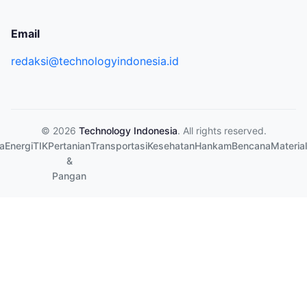
Email
redaksi@technologyindonesia.id
© 2026
Technology Indonesia
. All rights reserved.
a
Energi
TIK
Pertanian
Transportasi
Kesehatan
Hankam
Bencana
Material
&
Pangan