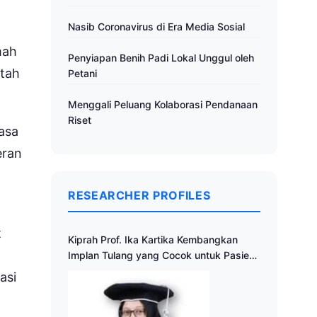
Nasib Coronavirus di Era Media Sosial
mah
Penyiapan Benih Padi Lokal Unggul oleh
ntah
Petani
Menggali Peluang Kolaborasi Pendanaan
Riset
jasa
eran
RESEARCHER PROFILES
t
Kiprah Prof. Ika Kartika Kembangkan
Implan Tulang yang Cocok untuk Pasien
Indonesia
asi