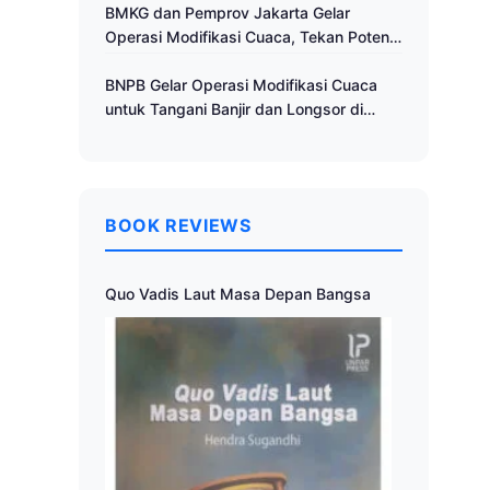
Cuaca
BMKG dan Pemprov Jakarta Gelar
Operasi Modifikasi Cuaca, Tekan Potensi
Bencana Hidrometeorologi
BNPB Gelar Operasi Modifikasi Cuaca
untuk Tangani Banjir dan Longsor di
Muria Raya
BOOK REVIEWS
Quo Vadis Laut Masa Depan Bangsa