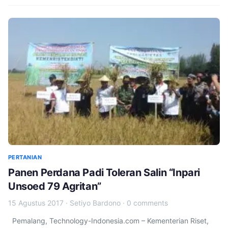
PERTANIAN
Panen Perdana Padi Toleran Salin “Inpari
Unsoed 79 Agritan”
15 Agustus 2017
·
Setiyo Bardono
·
0 comments
Pemalang, Technology-Indonesia.com – Kementerian Riset,