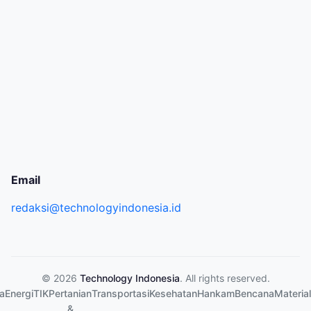
Email
redaksi@technologyindonesia.id
© 2026
Technology Indonesia
. All rights reserved.
a
Energi
TIK
Pertanian
Transportasi
Kesehatan
Hankam
Bencana
Material
&