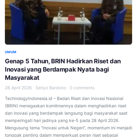
UMUM
Genap 5 Tahun, BRIN Hadirkan Riset dan
Inovasi yang Berdampak Nyata bagi
Masyarakat
28 April 2026
·
Setiyo Bardono
·
0 comments
TechnologyIndonesia.id – Badan Riset dan Inovasi Nasional
(BRIN) menegaskan komitmennya dalam menghadirkan riset
dan inovasi yang berdampak langsung bagi masyarakat saat
memperingati hari jadinya yang ke-5 pada 28 April 2026.
Mengusung tema “Inovasi untuk Negeri”, momentum ini menjadi
tonggak penting dalam memperkuat peran riset sebagai