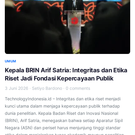
UMUM
Kepala BRIN Arif Satria: Integritas dan Etika
Riset Jadi Fondasi Kepercayaan Publik
3 Juni 2026
·
Setiyo Bardono
·
0 comments
TechnologyIndonesia.id – Integritas dan etika riset menjadi
kunci utama dalam menjaga kepercayaan publik terhadap
dunia penelitian. Kepala Badan Riset dan Inovasi Nasional
(BRIN), Arif Satria, menegaskan bahwa setiap Aparatur Sipil
Negara (ASN) dan periset harus menjunjung tinggi standar
etika dalam menjalankan tugas akademik maupun penelitian.