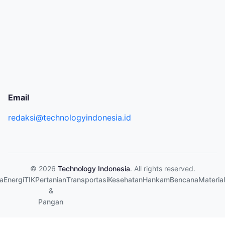
Email
redaksi@technologyindonesia.id
© 2026
Technology Indonesia
. All rights reserved.
a
Energi
TIK
Pertanian
Transportasi
Kesehatan
Hankam
Bencana
Material
&
Pangan