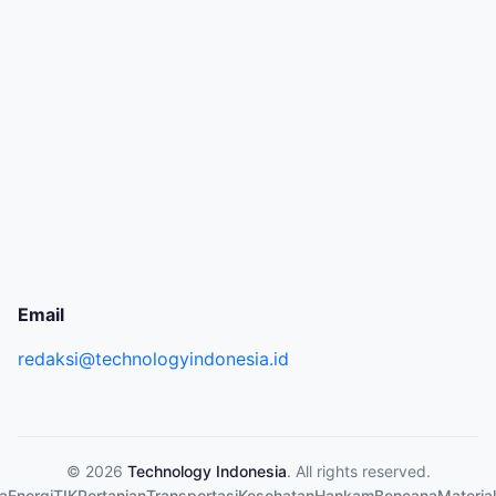
Email
redaksi@technologyindonesia.id
© 2026
Technology Indonesia
. All rights reserved.
a
Energi
TIK
Pertanian
Transportasi
Kesehatan
Hankam
Bencana
Material