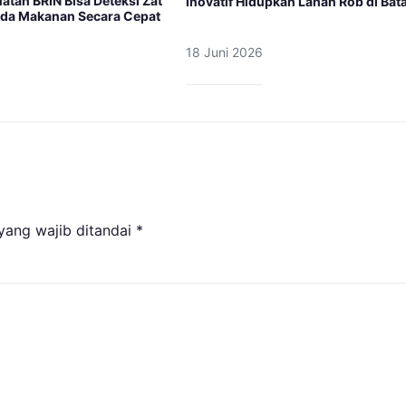
uatan BRIN Bisa Deteksi Zat
Inovatif Hidupkan Lahan Rob di Bat
da Makanan Secara Cepat
18 Juni 2026
yang wajib ditandai
*