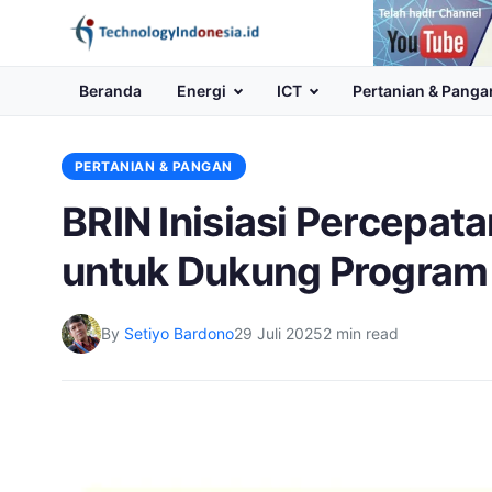
Channel
Youtube
Beranda
Energi
ICT
Pertanian & Panga
PERTANIAN & PANGAN
BRIN Inisiasi Percepat
untuk Dukung Progra
By
Setiyo Bardono
29 Juli 2025
2 min read