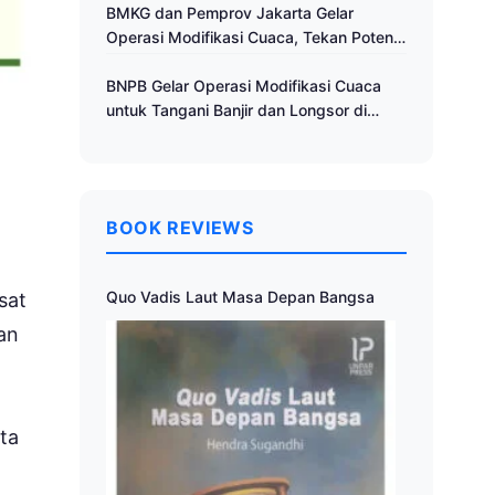
Cuaca
BMKG dan Pemprov Jakarta Gelar
Operasi Modifikasi Cuaca, Tekan Potensi
Bencana Hidrometeorologi
BNPB Gelar Operasi Modifikasi Cuaca
untuk Tangani Banjir dan Longsor di
Muria Raya
BOOK REVIEWS
Quo Vadis Laut Masa Depan Bangsa
sat
an
ta