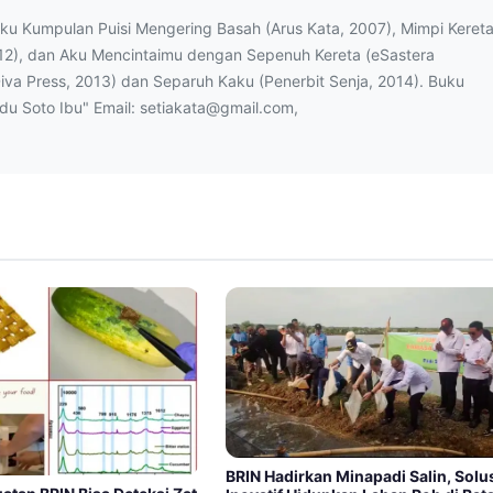
uku Kumpulan Puisi Mengering Basah (Arus Kata, 2007), Mimpi Keret
12), dan Aku Mencintaimu dengan Sepenuh Kereta (eSastera
Diva Press, 2013) dan Separuh Kaku (Penerbit Senja, 2014). Buku
ndu Soto Ibu" Email: setiakata@gmail.com,
BRIN Hadirkan Minapadi Salin, Solu