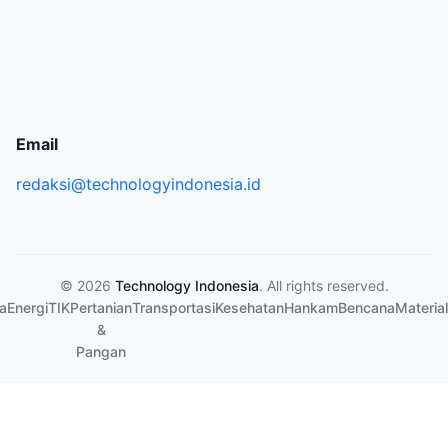
Email
redaksi@technologyindonesia.id
© 2026
Technology Indonesia
. All rights reserved.
a
Energi
TIK
Pertanian
Transportasi
Kesehatan
Hankam
Bencana
Material
&
Pangan