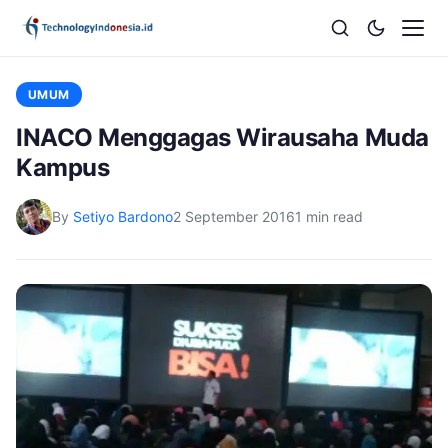
UMUM
INACO Menggagas Wirausaha Muda
Kampus
By
Setiyo Bardono
2 September 2016
1 min read