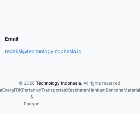
Email
redaksi@technologyindonesia.id
© 2026
Technology Indonesia
. All rights reserved.
a
Energi
TIK
Pertanian
Transportasi
Kesehatan
Hankam
Bencana
Material
&
Pangan