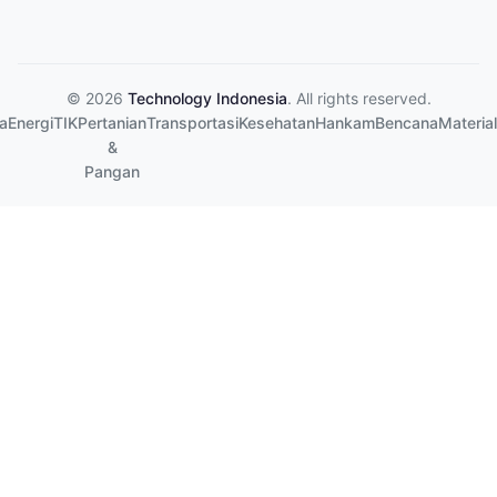
© 2026
Technology Indonesia
. All rights reserved.
a
Energi
TIK
Pertanian
Transportasi
Kesehatan
Hankam
Bencana
Material
&
Pangan