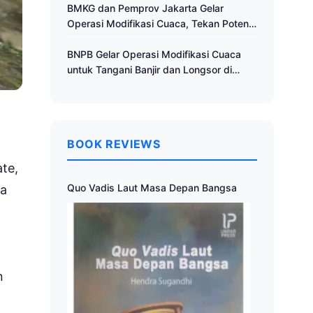
Cuaca
BMKG dan Pemprov Jakarta Gelar
Operasi Modifikasi Cuaca, Tekan Potensi
Bencana Hidrometeorologi
BNPB Gelar Operasi Modifikasi Cuaca
untuk Tangani Banjir dan Longsor di
Muria Raya
BOOK REVIEWS
ate,
Quo Vadis Laut Masa Depan Bangsa
ra
n