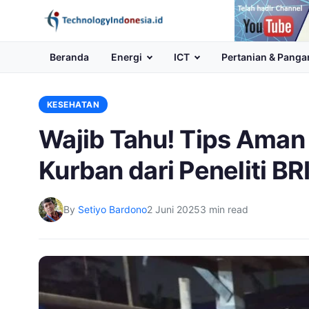
Channel
Youtube
Beranda
Energi
ICT
Pertanian & Panga
KESEHATAN
Wajib Tahu! Tips Aman
Kurban dari Peneliti BR
By
Setiyo Bardono
2 Juni 2025
3 min read