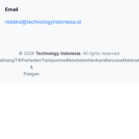
Email
redaksi@technologyindonesia.id
© 2026
Technology Indonesia
. All rights reserved.
a
Energi
TIK
Pertanian
Transportasi
Kesehatan
Hankam
Bencana
Material
&
Pangan