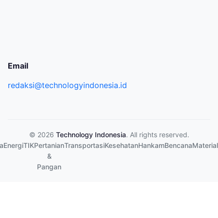
Email
redaksi@technologyindonesia.id
© 2026
Technology Indonesia
. All rights reserved.
a
Energi
TIK
Pertanian
Transportasi
Kesehatan
Hankam
Bencana
Material
&
Pangan