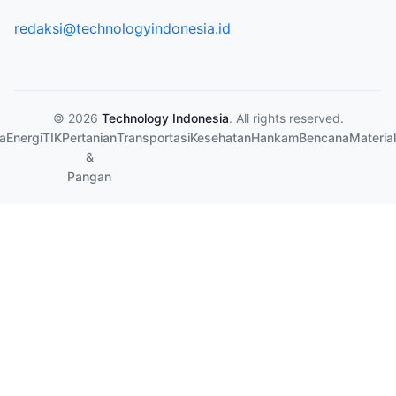
redaksi@technologyindonesia.id
© 2026
Technology Indonesia
. All rights reserved.
a
Energi
TIK
Pertanian
Transportasi
Kesehatan
Hankam
Bencana
Material
&
Pangan