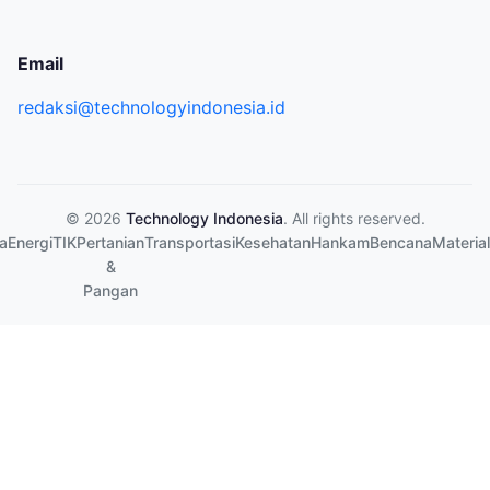
Email
redaksi@technologyindonesia.id
© 2026
Technology Indonesia
. All rights reserved.
a
Energi
TIK
Pertanian
Transportasi
Kesehatan
Hankam
Bencana
Material
&
Pangan